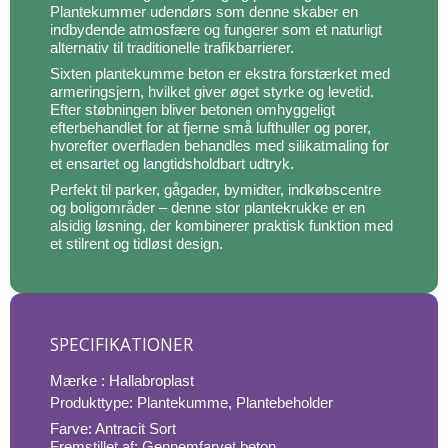
Plantekummer udendørs som denne skaber en
indbydende atmosfære og fungerer som et naturligt
alternativ til traditionelle trafikbarrierer.
Sixten plantekumme beton er ekstra forstærket med
armeringsjern, hvilket giver øget styrke og levetid.
Efter støbningen bliver betonen omhyggeligt
efterbehandlet for at fjerne små lufthuller og porer,
hvorefter overfladen behandles med silikatmaling for
et ensartet og langtidsholdbart udtryk.
Perfekt til parker, gågader, bymidter, indkøbscentre
og boligområder – denne stor plantekrukke er en
alsidig løsning, der kombinerer praktisk funktion med
et stilrent og tidløst design.
SPECIFIKATIONER
Mærke : Hallabroplast
Produkttype: Plantekumme, Plantebeholder
Farve: Antracit Sort
Fremstillet af: Gennemfarvet beton