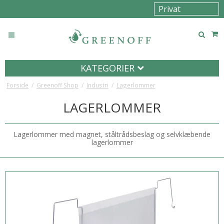
KATEGORIER
Forside
/
Greenoff Shop
/
Industri
/
Lagerlommer
LAGERLOMMER
Lagerlommer med magnet, ståltrådsbeslag og selvklæbende
lagerlommer