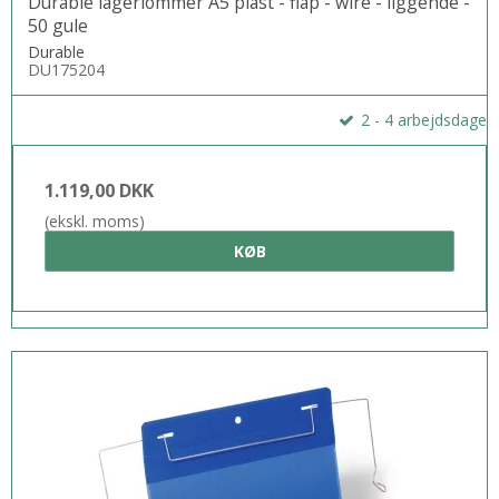
Durable lagerlommer A5 plast - flap - wire - liggende -
50 gule
Durable
DU175204
2 - 4 arbejdsdage
1.119,00 DKK
(ekskl. moms)
KØB