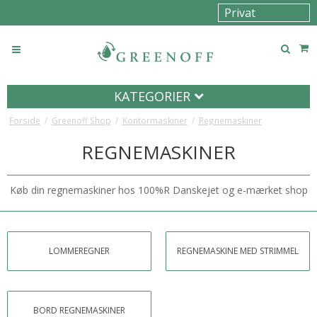
KATEGORIER
Forside
/
Greenoff Shop
/
Kontormaskiner
/
Regnemaskiner
REGNEMASKINER
Køb din regnemaskiner hos 100%R Danskejet og e-mærket shop
LOMMEREGNER
REGNEMASKINE MED STRIMMEL
BORD REGNEMASKINER