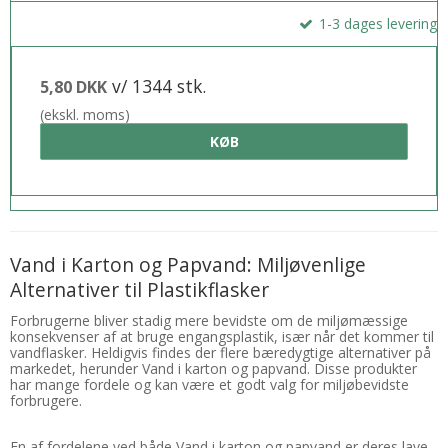
1-3 dages levering
v/ 1344 stk.
5,80 DKK
(ekskl. moms)
KØB
Vand i Karton og Papvand: Miljøvenlige
Alternativer til Plastikflasker
Forbrugerne bliver stadig mere bevidste om de miljømæssige
konsekvenser af at bruge engangsplastik, især når det kommer til
vandflasker. Heldigvis findes der flere bæredygtige alternativer på
markedet, herunder Vand i karton og papvand. Disse produkter
har mange fordele og kan være et godt valg for miljøbevidste
forbrugere.
En af fordelene ved både Vand i karton og papvand er deres lave