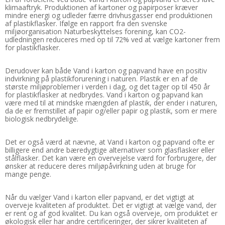
klimaaftryk. Produktionen af kartoner og papirposer kræver
mindre energi og udleder færre drivhusgasser end produktionen
af plastikflasker. Ifølge en rapport fra den svenske
miljøorganisation Naturbeskyttelses forening, kan CO2-
udledningen reduceres med op til 72% ved at vælge kartoner frem
for plastikflasker.
Derudover kan både Vand i karton og papvand have en positiv
indvirkning på plastikforurening i naturen. Plastik er en af de
største miljøproblemer i verden i dag, og det tager op til 450 år
for plastikflasker at nedbrydes. Vand i karton og papvand kan
være med til at mindske mængden af plastik, der ender i naturen,
da de er fremstillet af papir og/eller papir og plastik, som er mere
biologisk nedbrydelige.
Det er også værd at nævne, at Vand i karton og papvand ofte er
billigere end andre bæredygtige alternativer som glasflasker eller
stålflasker. Det kan være en overvejelse værd for forbrugere, der
ønsker at reducere deres miljøpåvirkning uden at bruge for
mange penge.
Når du vælger Vand i karton eller papvand, er det vigtigt at
overveje kvaliteten af produktet. Det er vigtigt at vælge vand, der
er rent og af god kvalitet. Du kan også overveje, om produktet er
økologisk eller har andre certificeringer, der sikrer kvaliteten af