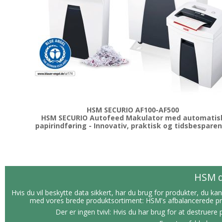
HSM SECURIO AF100-AF500
HSM SECURIO Autofeed Makulator med automatis
papirindføring - Innovativ, praktisk og tidsbespare
HSM d
Hvis du vil beskytte data sikkert, har du brug for produkter, du 
med vores brede produktsortiment: HSM's afbalancerede produ
Der er ingen tvivl: Hvis du har brug for at destrue