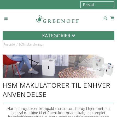
KATEGORIER
Forside
/
HSM Makulering
HSM MAKULATORER TIL ENHVER
ANVENDELSE
Har du brug for en kompakt makulator til brug i hjemmet, en
central maskine til et åbent kontorlandskab, en komplet
bortskaffelsesstation til store mængder dokumentereller en