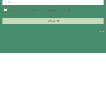
Jeg vil gerne tilmeldes nyhedsbrevet
Godkend