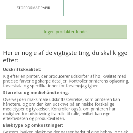
STORFORMAT PAPIR
Ingen produkter fundet.
Her er nogle af de vigtigste ting, du skal kigge
efter:
Udskriftskvalitet:
Kig efter en printer, der producerer udskrifter af høj kvalitet med
præcise farver og skarpe detaljer. Kontroller printerens opløsning,
farveskala og specifikationer for farvenøjagtighed.
Størrelse og mediehåndtering:
Overvej den maksimale udskriftsstørrelse, som printeren kan
håndtere, og om den kan udskrive på en række forskellige
medietyper og tykkelser. Kontroller også, om printeren har
mulighed for udskrivning fra rulle til rulle, hvilket kan øge
effektiviteten og produktiviteten.
Blæktype og omkostninger:
Bestem, hvilken blæktype der passer bedst til dine behov, og tjek