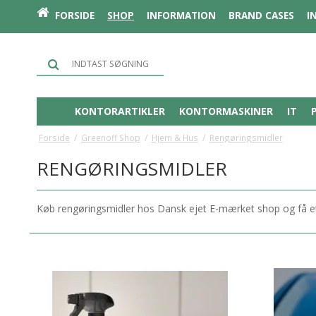
FORSIDE
SHOP
INFORMATION
BRAND CASES
I
KONTORARTIKLER
KONTORMASKINER
IT
Forside
/
Greenoff Shop
/
Hjem & Hus
/
Rengøringsmidler
RENGØRINGSMIDLER
Køb rengøringsmidler hos Dansk ejet E-mærket shop og få e