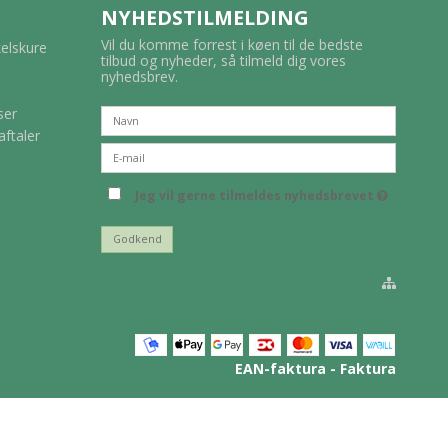
NYHEDSTILMELDING
Vil du komme forrest i køen til de bedste
kelskure
tilbud og nyheder, så tilmeld dig vores
nyhedsbrev.
ser
aftaler
Jeg vil gerne tilmeldes nyhedsbrevet
Godkend
EAN-faktura - Faktura