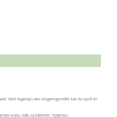
 miljøet. Med Hygeniq's øko rengøringsmidler kan du opnå en
æmpe snavs, kalk og bakterier. Hygeniq's