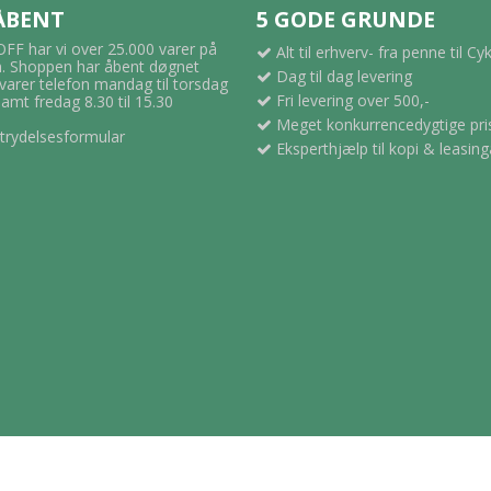
 ÅBENT
5 GODE GRUNDE
F har vi over 25.000 varer på
Alt til erhverv- fra penne til Cy
 Shoppen har åbent døgnet
Dag til dag levering
svarer telefon mandag til torsdag
Fri levering over 500,-
samt fredag 8.30 til 15.30
Meget konkurrencedygtige pri
trydelsesformular
Eksperthjælp til kopi & leasing