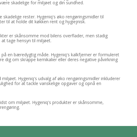
være skadelige for miljøet og din sundhed.
e skadelige rester. Hygeniq's øko rengøringsmidler til
 til at holde dit køkken rent og hygiejnisk.
rodukter er skånsomme mod bilens overflader, men stadig
at tage hensyn til miljøet.
 på en bæredygtig måde. Hygeniq's kalkfjerner er formuleret
mre dig om skrappe kemikalier eller deres negative påvirkning
iljøet. Hygeniq's udvalg af øko rengøringsmidler inkluderer
mulighed for at tackle vanskelige opgaver og opnå en
idst om miljøet. Hygeniq's produkter er skånsomme,
 rengøring.