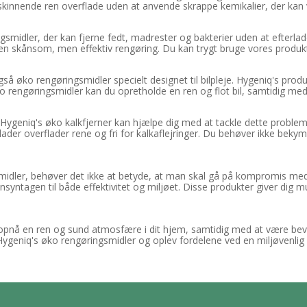
skinnende ren overflade uden at anvende skrappe kemikalier, der kan 
ingsmidler, der kan fjerne fedt, madrester og bakterier uden at efterlad
en skånsom, men effektiv rengøring. Du kan trygt bruge vores produkter
 også øko rengøringsmidler specielt designet til bilpleje. Hygeniq's p
ko rengøringsmidler kan du opretholde en ren og flot bil, samtidig med 
ygeniq's øko kalkfjerner kan hjælpe dig med at tackle dette problem
rlader overflader rene og fri for kalkaflejringer. Du behøver ikke beky
dler, behøver det ikke at betyde, at man skal gå på kompromis med m
nsyntagen til både effektivitet og miljøet. Disse produkter giver dig 
opnå en ren og sund atmosfære i dit hjem, samtidig med at være bev
 Hygeniq's øko rengøringsmidler og oplev fordelene ved en miljøvenlig