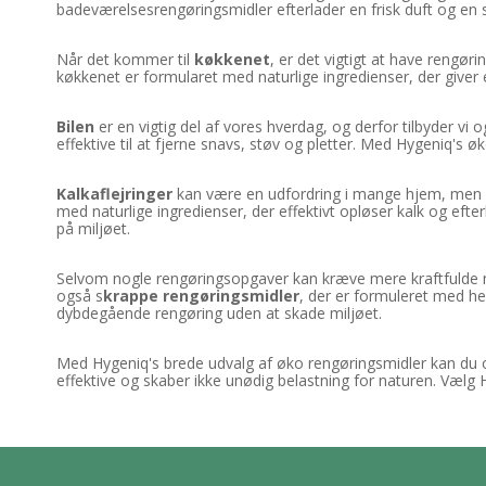
badeværelsesrengøringsmidler efterlader en frisk duft og en 
Når det kommer til
køkkenet
, er det vigtigt at have rengør
køkkenet er formularet med naturlige ingredienser, der giver 
Bilen
er en vigtig del af vores hverdag, og derfor tilbyder vi
effektive til at fjerne snavs, støv og pletter. Med Hygeniq's ø
Kalkaflejringer
kan være en udfordring i mange hjem, men H
med naturlige ingredienser, der effektivt opløser kalk og efte
på miljøet.
Selvom nogle rengøringsopgaver kan kræve mere kraftfulde mi
også s
krappe rengøringsmidler
, der er formuleret med he
dybdegående rengøring uden at skade miljøet.
Med Hygeniq's brede udvalg af øko rengøringsmidler kan du 
effektive og skaber ikke unødig belastning for naturen. Vælg