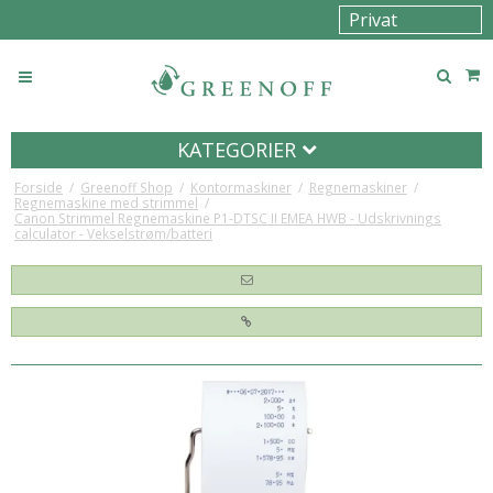
KATEGORIER
Forside
/
Greenoff Shop
/
Kontormaskiner
/
Regnemaskiner
/
Regnemaskine med strimmel
/
Canon Strimmel Regnemaskine P1-DTSC II EMEA HWB - Udskrivnings
calculator - Vekselstrøm/batteri