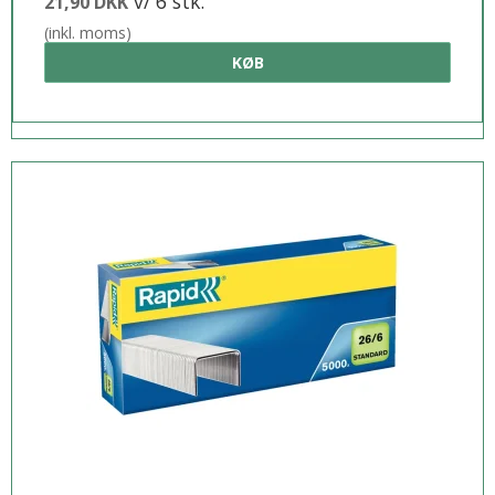
v/ 6 stk.
21,90 DKK
(inkl. moms)
KØB