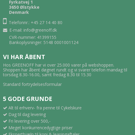
Fyrkatvej 1
3650 Ølstykke
Denmark
Telefonnr.: +45 27 14 40 80
E-mail
:
info@greenoff.dk
CVR-nummer: 41399155
Bankoplysninger: 5148 0001001124
VI HAR ÅBENT
Hos GREENOFF har vi over 25.000 varer på webshoppen.
Shoppen har åbent døgnet rundt og vi svarer telefon mandag til
torsdag 8.30-16.00, samt fredag 8.30 til 15.30
Standard fortrydelsesformular
5 GODE GRUNDE
Alt til erhverv- fra penne til Cykelskure
Dag til dag levering
Fri levering over 500,-
Meget konkurrencedygtige priser
Eksperthjælp til kopi & leasingaftaler