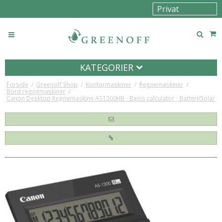
KATEGORIER
Forside
/
Greenoff Shop
/
Kontormaskiner
/
Regnemaskiner
/
Bord regnemaskiner
/
Canon Desktop Regnemaskine AS1200HB - Basis calculator - Batteri/Solar