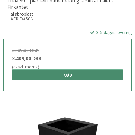
Frida 50 L plantekumme beton grå Silikatmalet -
Firkantet
Hallabroplast
HAFRIDA50N
3-5 dages levering
3.509,00 DKK
3.409,00 DKK
(ekskl. moms)
KØB