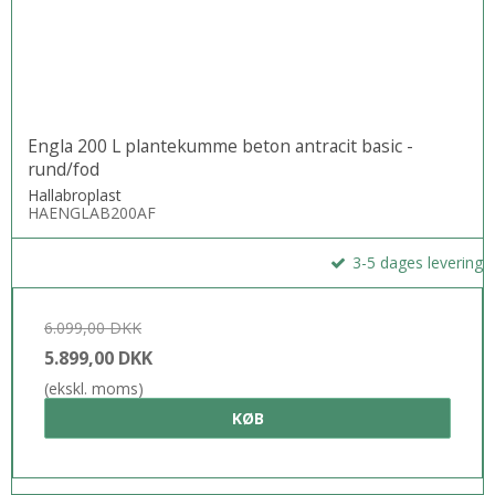
Engla 200 L plantekumme beton antracit basic -
rund/fod
Hallabroplast
HAENGLAB200AF
3-5 dages levering
6.099,00 DKK
5.899,00 DKK
(ekskl. moms)
KØB