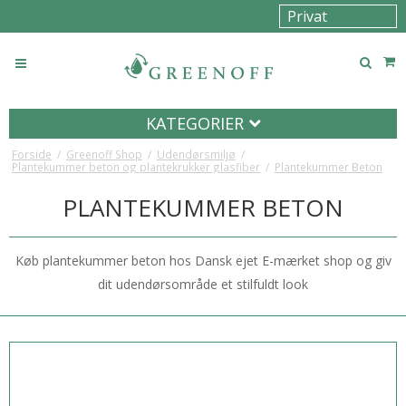
KATEGORIER
Forside
/
Greenoff Shop
/
Udendørsmiljø
/
Plantekummer beton og plantekrukker glasfiber
/
Plantekummer Beton
PLANTEKUMMER BETON
Køb plantekummer beton hos Dansk ejet E-mærket shop og giv
dit udendørsområde et stilfuldt look