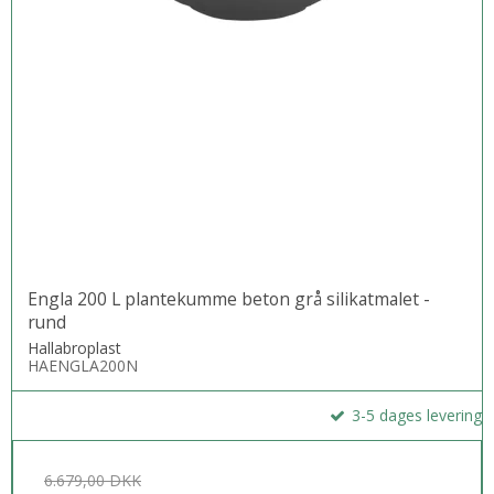
Engla 200 L plantekumme beton grå silikatmalet -
rund
Hallabroplast
HAENGLA200N
3-5 dages levering
6.679,00 DKK