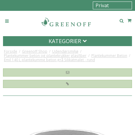
KATEGORIER
Forside
/
Greenoff Shop
/
Udendørsmiljø
/
Plantekummer beton og plantekrukker glasfiber
/
Plantekummer Beton
/
Emil 140 L plantekumme beton grå Silikatmalet - rund