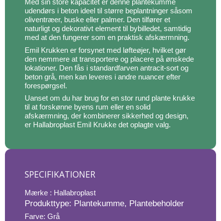
Med sin store kapacitet er denne plantekumme
udendørs i beton ideel til større beplantninger såsom
oliventræer, buske eller palmer. Den tilfører et
naturligt og dekorativt element til bybilledet, samtidig
med at den fungerer som en praktisk afskærmning.
Emil Krukken er forsynet med løfteøjer, hvilket gør
den nemmere at transportere og placere på ønskede
lokationer. Den fås i standardfarven antracit-sort og
beton grå, men kan leveres i andre nuancer efter
forespørgsel.
Uanset om du har brug for en stor rund plante krukke
til at forskønne byens rum eller en solid
afskærmning, der kombinerer sikkerhed og design,
er Hallabroplast Emil Krukke det oplagte valg.
SPECIFIKATIONER
Mærke : Hallabroplast
Produkttype: Plantekumme, Plantebeholder
Farve: Grå