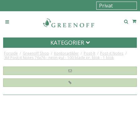
KATEGORIER
Forside
/
Greenoff Shop
/
Kontorartikler
/
Post-It
/
Post-it Notes
/
3M Post-it Notes 76x76 - neon gul - 100 blade pr. blok - 1 blok