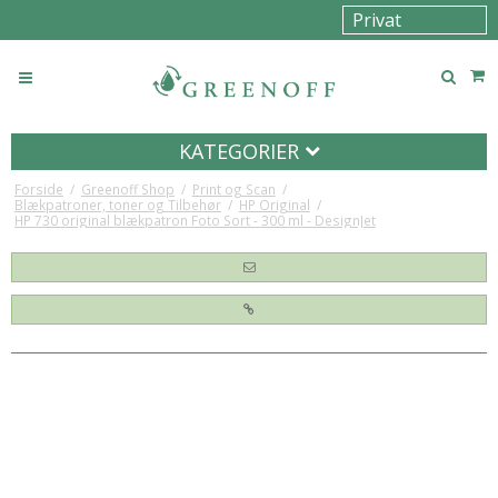
KATEGORIER
Forside
/
Greenoff Shop
/
Print og Scan
/
Blækpatroner, toner og Tilbehør
/
HP Original
/
HP 730 original blækpatron Foto Sort - 300 ml - DesignJet