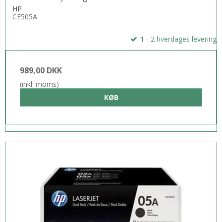
med produkterne og servicerne. Intet heri udgør eller må tolkes som
HP
en yderligere garanti. HP er ikke ansvarlig for tekniske eller
CE505A
redaktionelle fejl eller udeladelser heri.
1 - 2 hverdages levering
989,00 DKK
(inkl. moms)
KØB