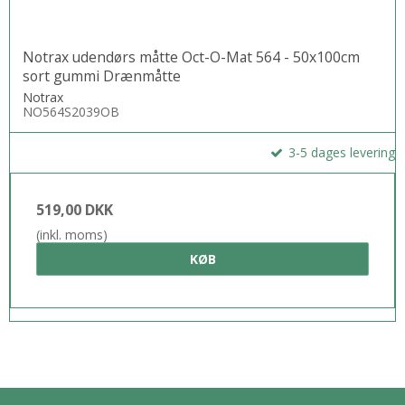
Notrax udendørs måtte Oct-O-Mat 564 - 50x100cm
sort gummi Drænmåtte
Notrax
NO564S2039OB
3-5 dages levering
519,00 DKK
(inkl. moms)
KØB