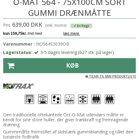
O-MAT 564 - 75X100CM SORT
GUMMI DRÆNMÅTTE
639,00 DKK
Pris
(inkl. moms)
✓ Fri fragt
Varenummer :
NO564S3039OB
Lagerstatus:
3-5 dages levering (627 stk. på lager)
KØB
TILFØJ TIL MIN PRODUKTLISTE
Den traditionelle ottekantede Oct-O-Mat udendørs måtte er
kendt for sine store huller, der giver trækkraft og fremragende
dræning
Gummimåtte fremstillet af slidstærk gummiblanding og tåler den
tungeste fodtrafik