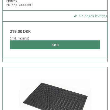
Notrax
NO564B0000BU
3-5 dages levering
219,00 DKK
(inkl. moms)
KØB