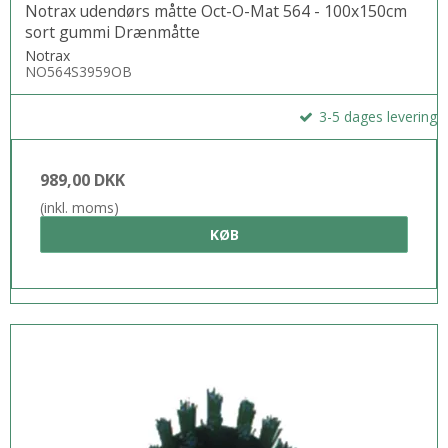
Notrax udendørs måtte Oct-O-Mat 564 - 100x150cm
sort gummi Drænmåtte
Notrax
NO564S3959OB
3-5 dages levering
989,00 DKK
(inkl. moms)
KØB