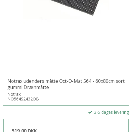
Notrax udendørs måtte Oct-O-Mat 564 - 60x80cm sort
gummi Drænmåtte
Notrax
NO564S2432OB
3-5 dages levering
519,00 DKK