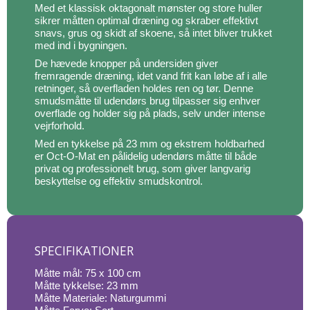
Med et klassisk oktagonalt mønster og store huller
sikrer måtten optimal dræning og skraber effektivt
snavs, grus og skidt af skoene, så intet bliver trukket
med ind i bygningen.
De hævede knopper på undersiden giver
fremragende dræning, idet vand frit kan løbe af i alle
retninger, så overfladen holdes ren og tør. Denne
smudsmåtte til udendørs brug tilpasser sig enhver
overflade og holder sig på plads, selv under intense
vejrforhold.
Med en tykkelse på 23 mm og ekstrem holdbarhed
er Oct-O-Mat en pålidelig udendørs måtte til både
privat og professionelt brug, som giver langvarig
beskyttelse og effektiv smudskontrol.
SPECIFIKATIONER
Måtte mål: 75 x 100 cm
Måtte tykkelse: 23 mm
Måtte Materiale: Naturgummi