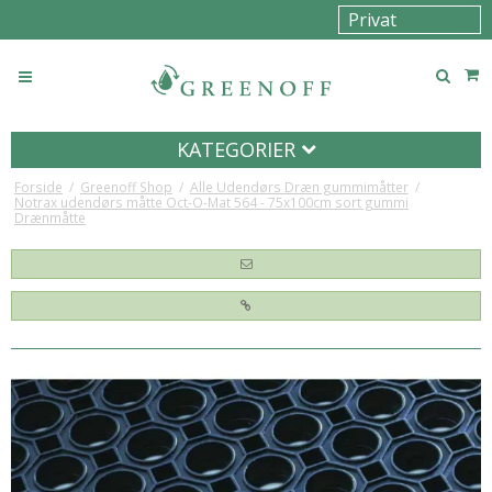
KATEGORIER
Forside
/
Greenoff Shop
/
Alle Udendørs Dræn gummimåtter
/
Notrax udendørs måtte Oct-O-Mat 564 - 75x100cm sort gummi
Drænmåtte