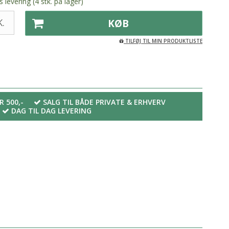
 levering (4 stk. på lager)
.
KØB
TILFØJ TIL MIN PRODUKTLISTE
R 500,-
SALG TIL BÅDE PRIVATE & ERHVERV
DAG TIL DAG LEVERING