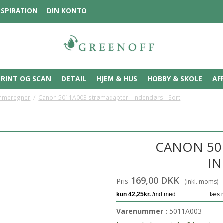
NSPIRATION
DIN KONTO
PRINT OG SCAN
DETAIL
HJEM & HUS
HOBBY & SKOLE
AF
mmeregner
/
Canon 5011A003 strømadapter - Indendørs - Sort
CANON 50
IN
169,00 DKK
Pris
(inkl. moms)
Varenummer :
5011A003