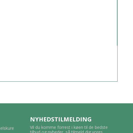
NYHEDSTILMELDING
Vil du komme forrest i køen til de bedste
kelskure
tilbud og nyheder, så tilmeld dig vores