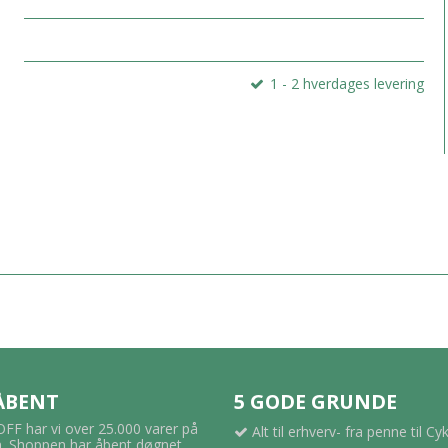
1 - 2 hverdages levering
 ÅBENT
5 GODE GRUNDE
F har vi over 25.000 varer på
Alt til erhverv- fra penne til Cy
 Shoppen har åbent døgnet