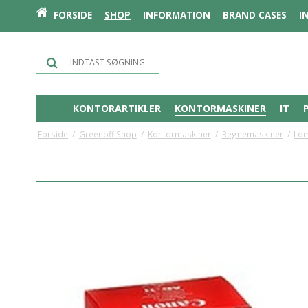
FORSIDE
SHOP
INFORMATION
BRAND CASES
I
KONTORARTIKLER
KONTORMASKINER
IT
Forside
/
Greenoff Shop
/
Kontormaskiner
/
Regnemaskiner
/
Lo