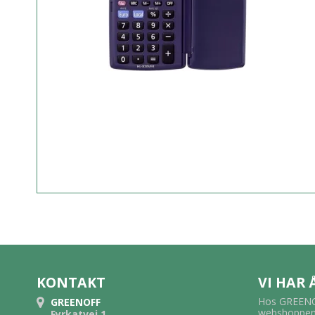
KONTAKT
VI HAR
Hos GREENOF
GREENOFF
webshoppen.
Fyrkatvej 1