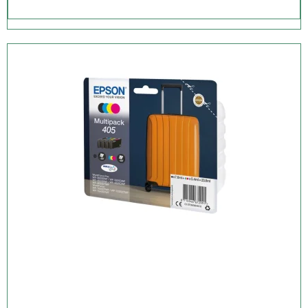
Professionel A4-udskrivning
Denne A4-multifunktionsprinter opfylder behovet på selv de mest
krævende hjemmekontorer og mindre kontorer. Den tilbyder
dobbeltsidet (duplex) udskrivning og enkelt-scanning samt fax i
helt op til A4-størrelse, og dens automatiske dokumentføder kan
behandle op til 35 A4-sider. Desuden producerer dens
PrecisionCore-printhoved laserlignende udskrifter af høj kvalitet.
Øg din produktivitet
Denne effektive, pålidelige og hurtige model tilbyder dobbeltsidet
A4-udskrivning og udskrivningshastigheder på 21 sider/min. i sort
og 10 sider/min. i farve. Den er også nem at betjene direkte