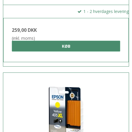
Dokumenter
1 - 2 hverdages levering
Fodnoter
259,00 DKK
(inkl. moms)
KØB