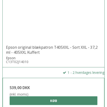
Automatisk udskrivning på begge sider er med til at reducere
papirforbruget og spare på pengepungen
Epson original blækpatron T405XXL - Sort XXL - 37,2
ml - 405XXL Kuffert
Epson
C13T02J14010
1 - 2 hverdages levering
539,00 DKK
(inkl. moms)
KØB