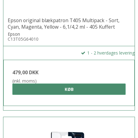
takket være det intuitive brugerinterface og berøringsskærmen på
6,8 cm.
Epson original blækpatron T405 Multipack - Sort,
Cyan, Magenta, Yellow - 6,1/4,2 ml - 405 Kuffert
Epson
Reducer udgifterne
C13T05G64010
Sænk dine omkostninger drastisk; denne printer er kompatibel
1 - 2 hverdages levering
med separate blækpatroner, der er 50% mere effektive
sammenlignet med 3-farve patroner. Blækpatronerne giver god
479,00 DKK
værdi for pengene og fås i størrelserne standard og XL, hvor den
højeste kapacitet giver op til 1.100 sider.
(inkl. moms)
KØB
Fleksible, trådløse løsninger
Udskriv overalt på kontoret med Wi-Fi-tilslutning eller brug Wi-Fi
Direct til at udskrive fra trådløse enheder uden et Wi-Fi-netværk.
Epsons gratis apps og løsninger til mobil udskrivning giver
yderligere fleksibilitet. Email Print gør det muligt at sende