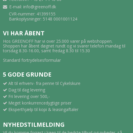
E-mail
:
info@greenoff.dk
CVR-nummer: 41399155
Bankoplysninger: 5148 0001001124
VI HAR ÅBENT
Hos GREENOFF har vi over 25.000 varer på webshoppen.
Shoppen har åbent døgnet rundt og vi svarer telefon mandag til
torsdag 8.30-16.00, samt fredag 8.30 til 15.30
Standard fortrydelsesformular
5 GODE GRUNDE
Alt til erhverv- fra penne til Cykelskure
Dag til dag levering
Fri levering over 500,-
Meget konkurrencedygtige priser
Eksperthjælp til kopi & leasingaftaler
NYHEDSTILMELDING
Vil du komme forrest i køen til de bedste tilbud og nyheder, så