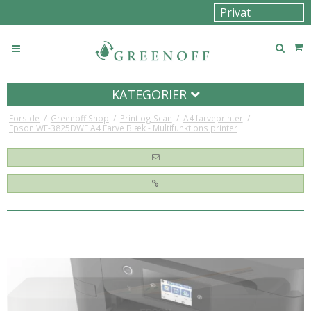
KATEGORIER
Forside
/
Greenoff Shop
/
Print og Scan
/
A4 farveprinter
/
Epson WF-3825DWF A4 Farve Blæk - Multifunktions printer