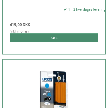
Dokumenter
1 - 2 hverdages levering
Fodnoter
419,00 DKK
(inkl. moms)
KØB