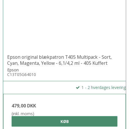
Automatisk udskrivning på begge sider er med til at reducere
papirforbruget og spare på pengepungen
Epson original blækpatron T405 Multipack - Sort,
Cyan, Magenta, Yellow - 6,1/4,2 ml - 405 Kuffert
Epson
C13T05G64010
1 - 2 hverdages levering
479,00 DKK
(inkl. moms)
KØB