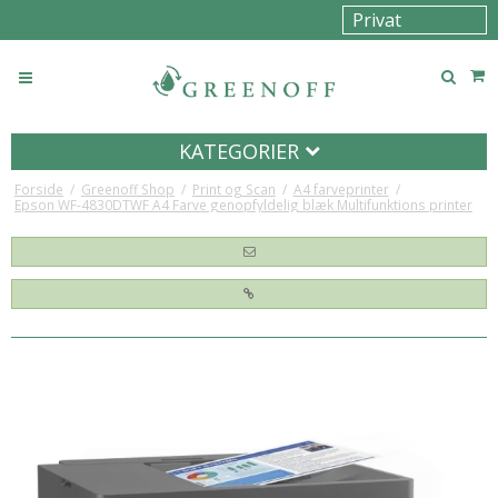
KATEGORIER
Forside
/
Greenoff Shop
/
Print og Scan
/
A4 farveprinter
/
Epson WF-4830DTWF A4 Farve genopfyldelig blæk Multifunktions printer