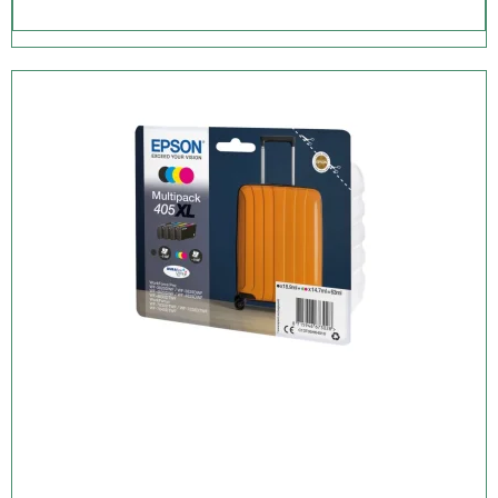
Professionel A4-udskrivning
Denne A4-multifunktionsprinter opfylder behovet på selv de mest
krævende hjemmekontorer og mindre kontorer. Den tilbyder
dobbeltsidet (duplex) udskrivning, scanning og fax i helt op til A4-
størrelse, og dens automatiske dokumentføder kan behandle op
til 50 dobbeltsidede A4-sider. Desuden producerer dens
PrecisionCore-printhoved laserlignende udskrifter af høj kvalitet.
Øg din produktivitet
Denne effektive, pålidelige og hurtige model tilbyder dobbeltsidet
A4-udskrivning og udskrivningshastigheder på 25 sider/min. i sort
og 12 sider/min. i farve. Den er også nem at betjene direkte