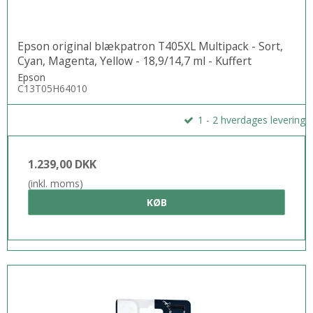
takket være det intuitive brugerinterface og berøringsskærmen på
10,9 cm.
Epson original blækpatron T405XL Multipack - Sort,
Cyan, Magenta, Yellow - 18,9/14,7 ml - Kuffert
Epson
Reducer udgifterne
C13T05H64010
Sænk dine omkostninger drastisk; denne printer er kompatibel
1 - 2 hverdages levering
med separate blækpatroner, der er 50% mere effektive
sammenlignet med 3-farve patroner. Blækpatronerne giver god
1.239,00 DKK
værdi for pengene og fås i størrelserne standard og XL, hvor den
højeste kapacitet giver op til 1.100 sider.
(inkl. moms)
KØB
Fleksible, trådløse løsninger
Udskriv overalt på kontoret med Wi-Fi-tilslutning eller brug Wi-Fi
Direct til at udskrive fra trådløse enheder uden et Wi-Fi-netværk.
Epsons gratis apps og løsninger til mobil udskrivning giver
yderligere fleksibilitet. Email Print gør det muligt at sende