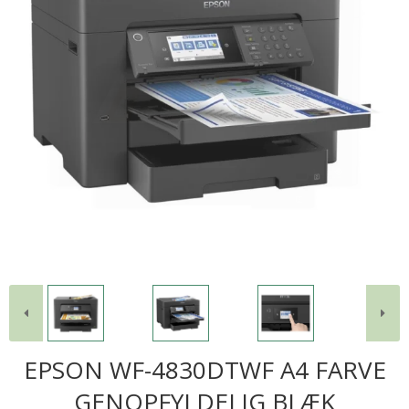
EPSON WF-4830DTWF A4 FARVE
GENOPFYLDELIG BLÆK