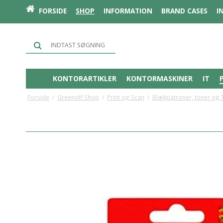
FORSIDE
SHOP
INFORMATION
BRAND CASES
I
KONTORARTIKLER
KONTORMASKINER
IT
Forside
/
Greenoff Shop
/
Print og Scan
/
Blækpatroner, toner og 