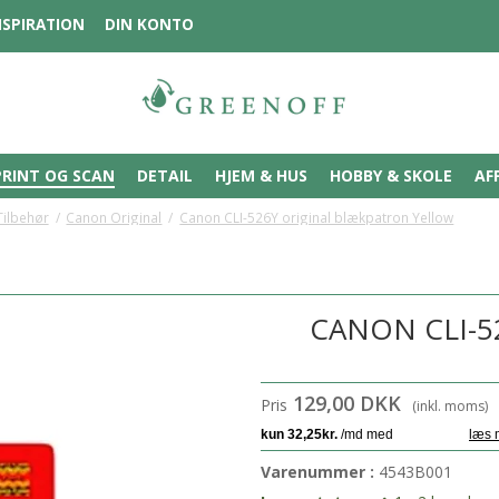
NSPIRATION
DIN KONTO
PRINT OG SCAN
DETAIL
HJEM & HUS
HOBBY & SKOLE
AF
Tilbehør
/
Canon Original
/
Canon CLI-526Y original blækpatron Yellow
CANON CLI-5
129,00 DKK
Pris
(inkl. moms)
Varenummer :
4543B001