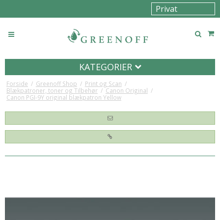
KATEGORIER
Forside
/
Greenoff Shop
/
Print og Scan
/
Blækpatroner, toner og Tilbehør
/
Canon Original
/
Canon PGI-9Y original blækpatron Yellow