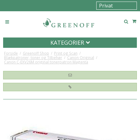
KATEGORIER
Forside
/
Greenoff Shop
/
Print og Scan
/
Blækpatroner, toner og Tilbehør
/
Canon Original
/
Canon C-EXV26M original tonerpatron Magenta