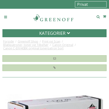
KATEGORIER
Forside
/
Greenoff Shop
/
Print og Scan
/
Blækpatroner, toner og Tilbehør
/
Canon Original
/
Canon C-EXV40BK original tonerpatron Sort