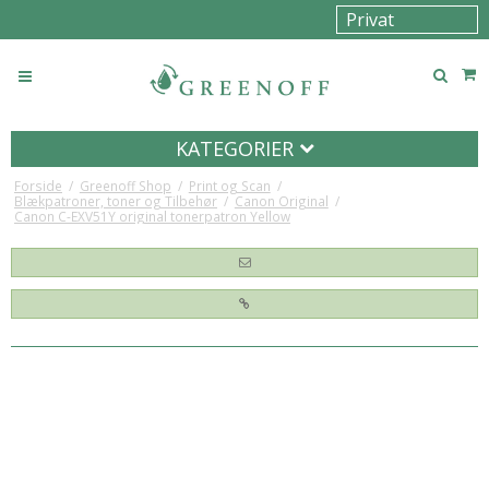
KATEGORIER
Forside
/
Greenoff Shop
/
Print og Scan
/
Blækpatroner, toner og Tilbehør
/
Canon Original
/
Canon C-EXV51Y original tonerpatron Yellow