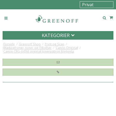
KATEGORIER
Forside
/
Greenoff Shop
/
Print og Scan
/
Blækpatroner, toner og Tilbehør
/
Canon Original
/
Canon CRG-045M original tonerpatron Magenta