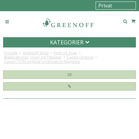
KATEGORIER
Forside
/
Greenoff Shop
/
Print og Scan
/
Blækpatroner, toner og Tilbehør
/
Canon Original
/
Canon 731M original tonerpatron Magenta