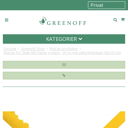
KATEGORIER
Forside
/
Greenoff Shop
/
Notrax produkter
/
Notrax 551 Male MD Ramp system - 91cm gul sikkerhedskant (6x101cm)