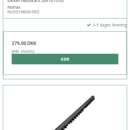
sikkerhedskant (6x101cm)
Notrax
NO551M0003RD
3-5 dages levering
279,00 DKK
(inkl. moms)
KØB