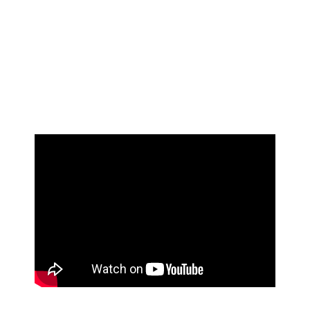
fleksibel installation.
Tilpasning med skærelinjer gør Notrax tilbehør ideelt
til hjørner og komplekse layout.
Industrikanter af slidstærkt nitrilgummi, der modstår
olie og kemikalier.