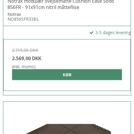
Notrax modulær svejsemåtte Cushion Ease Solid
856FR - 91x91cm nitril måtteflise
Notrax
NO856SFR33BL
3-5 dages levering
2.719,00 DKK
2.569,00 DKK
(inkl. moms)
KØB