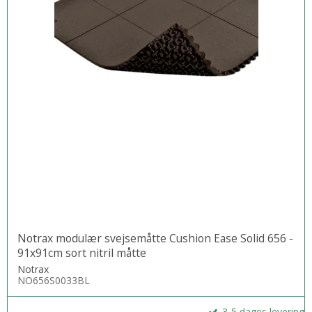
Notrax modulær svejsemåtte Cushion Ease Solid 656 -
91x91cm sort nitril måtte
Notrax
NO656S0033BL
3-5 dages levering