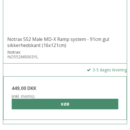
Notrax 552 Male MD-X Ramp system - 91cm gul
sikkerhedskant (16x121cm)
Notrax
NO552M0003YL
3-5 dages levering
449,00 DKK
(inkl. moms)
KØB