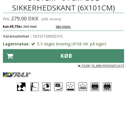
SIKKERHEDSKANT (6X101CM)
279,00 DKK
Pris
(inkl. moms)
Varenummer :
NO551M0003YL
Lagerstatus:
3-5 dages levering (4108 stk. på lager)
KØB
TILFØJ TIL MIN PRODUKTLISTE
Farvede kanter på arbejdsmåtter sikrer tydelig
afgrænsning af arbejdsområder.
Notrax tilbehør er kompatibelt med Cushion Ease for