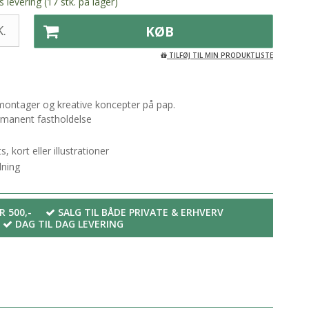
 levering (17 stk. på lager)
.
KØB
TILFØJ TIL MIN PRODUKTLISTE
f montager og kreative koncepter på pap.
permanent fastholdelse
, kort eller illustrationer
dning
R 500,-
SALG TIL BÅDE PRIVATE & ERHVERV
DAG TIL DAG LEVERING