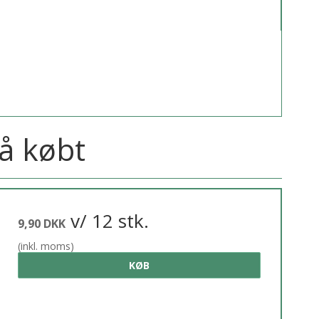
å købt
v/ 12 stk.
9,90 DKK
(inkl. moms)
KØB