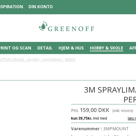
NSPIRATION
DIN KONTO
PRINT OG SCAN
DETAIL
HJEM & HUS
HOBBY & SKOLE
AF
/Photo Mount - usynlig - permanent - 400ml
3M SPRAYLIM
PE
159,00 DKK
Pris
(inkl. moms)
Varenummer :
3MPMOUNT