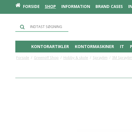
FORSIDE
SHOP
INFORMATION
BRAND CASES
I
KONTORARTIKLER
KONTORMASKINER
IT
Forside
/
Greenoff Shop
/
Hobby & skole
/
Spraylim
/
3M Spraylim