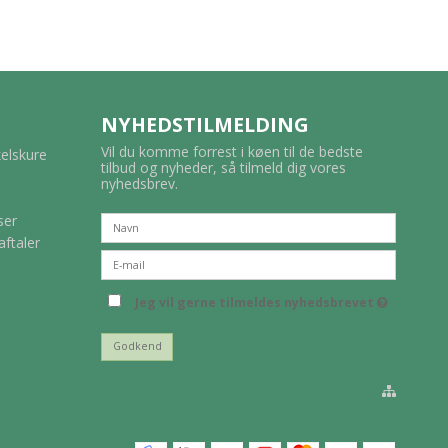
NYHEDSTILMELDING
Vil du komme forrest i køen til de bedste
kelskure
tilbud og nyheder, så tilmeld dig vores
nyhedsbrev.
ser
aftaler
Jeg vil gerne tilmeldes nyhedsbrevet
Godkend