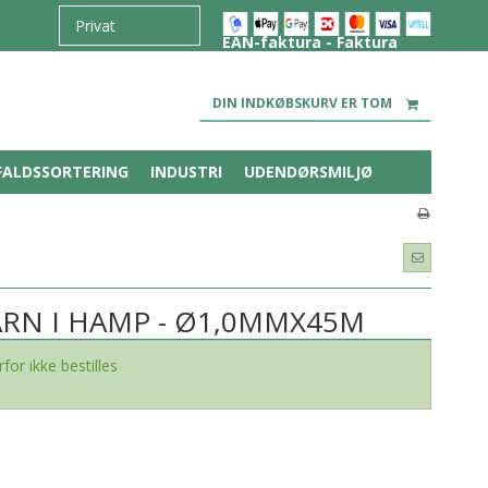
EAN-faktura - Faktura
DIN INDKØBSKURV ER TOM
FALDSSORTERING
INDUSTRI
UDENDØRSMILJØ
ARN I HAMP - Ø1,0MMX45M
or ikke bestilles