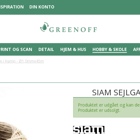
NSPIRATION
DIN KONTO
PRINT OG SCAN
DETAIL
HJEM & HUS
HOBBY & SKOLE
AF
rn i Hamp - Ø1,0mmx45m
SIAM SEJLG
Produktet er udgået og kan derf
Produktet er udsolgt.