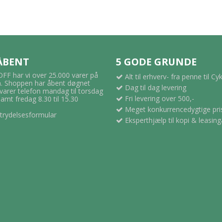
 ÅBENT
5 GODE GRUNDE
F har vi over 25.000 varer på
Alt til erhverv- fra penne til Cy
 Shoppen har åbent døgnet
Dag til dag levering
svarer telefon mandag til torsdag
Fri levering over 500,-
samt fredag 8.30 til 15.30
Meget konkurrencedygtige pri
trydelsesformular
Eksperthjælp til kopi & leasing