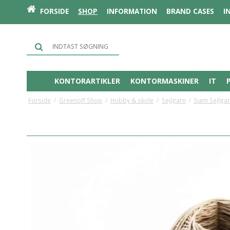
FORSIDE
SHOP
INFORMATION
BRAND CASES
I
KONTORARTIKLER
KONTORMASKINER
IT
Forside
/
Greenoff Shop
/
Hobby & skole
/
Sejlgarn
/
Siam Sejlga