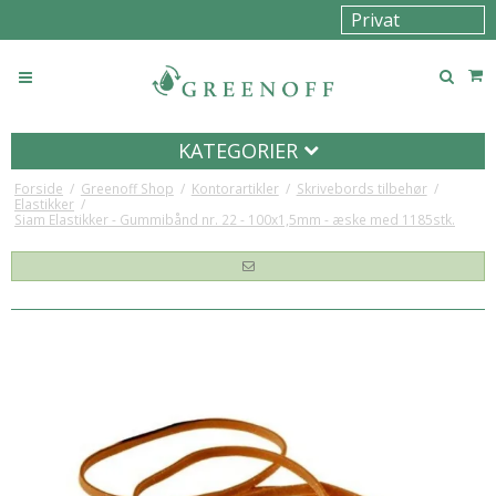
KATEGORIER
Forside
/
Greenoff Shop
/
Kontorartikler
/
Skrivebords tilbehør
/
Elastikker
/
Siam Elastikker - Gummibånd nr. 22 - 100x1,5mm - æske med 1185stk.