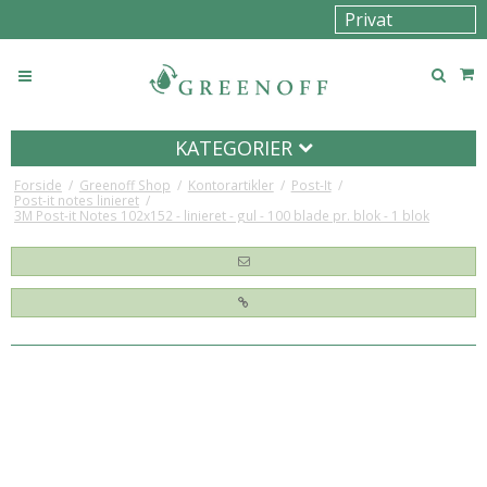
KATEGORIER
Forside
/
Greenoff Shop
/
Kontorartikler
/
Post-It
/
Post-it notes linieret
/
3M Post-it Notes 102x152 - linieret - gul - 100 blade pr. blok - 1 blok