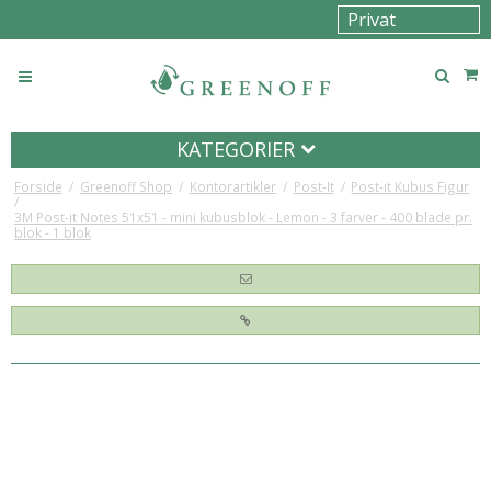
KATEGORIER
Forside
/
Greenoff Shop
/
Kontorartikler
/
Post-It
/
Post-it Kubus Figur
/
3M Post-it Notes 51x51 - mini kubusblok - Lemon - 3 farver - 400 blade pr.
blok - 1 blok