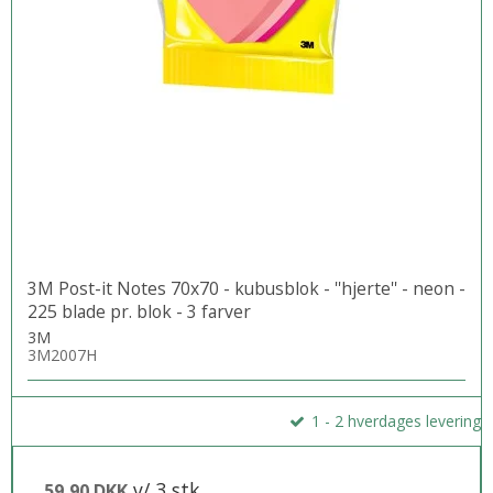
3M Post-it Notes 70x70 - kubusblok - ''hjerte'' - neon -
225 blade pr. blok - 3 farver
3M
3M2007H
1 - 2 hverdages levering
v/ 3 stk.
59,90 DKK