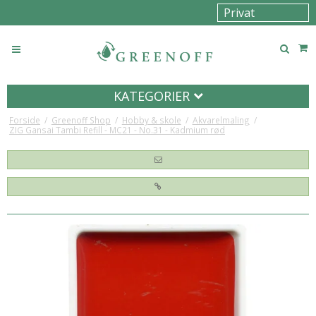
KATEGORIER
Forside
/
Greenoff Shop
/
Hobby & skole
/
Akvarelmaling
/
ZIG Gansai Tambi Refill - MC21 - No.31 - Kadmium rød