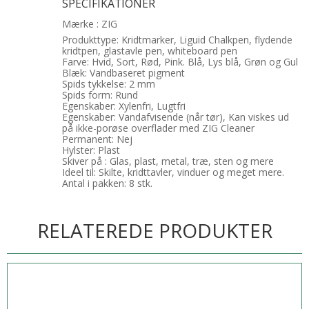
SPECIFIKATIONER
Mærke : ZIG
Produkttype: Kridtmarker, Liguid Chalkpen, flydende
kridtpen, glastavle pen, whiteboard pen
Farve: Hvid, Sort, Rød, Pink. Blå, Lys blå, Grøn og Gul
Blæk: Vandbaseret pigment
Spids tykkelse: 2 mm
Spids form: Rund
Egenskaber: Xylenfri, Lugtfri
Egenskaber: Vandafvisende (når tør), Kan viskes ud
på ikke-porøse overflader med ZIG Cleaner
Permanent: Nej
Hylster: Plast
Skiver på : Glas, plast, metal, træ, sten og mere
Ideel til: Skilte, kridttavler, vinduer og meget mere.
Antal i pakken: 8 stk.
RELATEREDE PRODUKTER