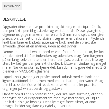
Beskrivelse
BESKRIVELSE
Opgrader dine kreative projekter og skiltning med Liquid Chalk,
den perfekte pen til glastavler og whiteboards. Disse lysægte og
uigennemsigtige markører har en unik 2 mm rund spids, der giver
præcision, uanset om du skriver, tegner eller dekorerer. Flydende
kridt kombinerer kridtets autentiske look med den praktiske
anvendelighed af en marker, uden at det sviner.
Denne kridt pen til whiteboard er vandfast, når den er tør, hvilket
gør den ideel til både indendørs og udendørs brug. Den fungerer
på en lang række materialer, herunder glas, plast, metal, træ og
sten, hvilket gør den perfekt til skilte, kridttavler, vinduer og meget
mere. Når du ønsker at fjerne det, kan du nemt gøre det med ZIG
Cleaner (PMACL-50) (glasrens).
Liquid Chalk giver dig et professionelt udtryk med et look, der
ligner traditionelt kridt, men med en holdbarhed, der varer. Brug
den til at skabe flotte skilte, dekorative vinduer eller præcise
tegninger på whiteboards og glastavler.
Uanset om du er en professionel, der skal lave skiltning, eller en
hobbyist, der vil eksperimentere med nye materialer, er Liquid
Chalk din alsidige løsning. Dens lysægte farve sikrer, at dine
designs holder sig klare og tydelige over tid.