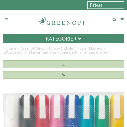
KATEGORIER
Forside
/
Greenoff Shop
/
Hobby & skole
/
Poster Markere
/
ZIG posterman Marker vandafvis - 2mm kridtmarker sæt 8 farver