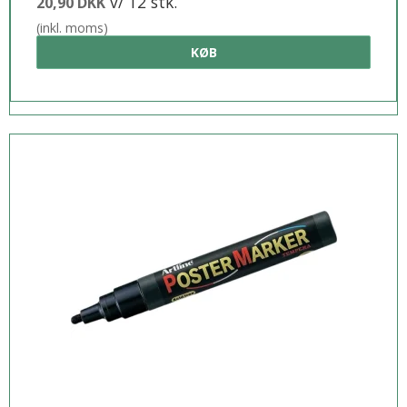
v/ 12 stk.
20,90 DKK
(inkl. moms)
KØB