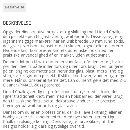
Beskrivelse
BESKRIVELSE
Opgrader dine kreative projekter og skiltning med Liquid Chalk,
den perfekte pen til glastavler og whiteboards. Disse lysægte og
uigennemsigtige markører har en unik bredde 50 mm rund spids,
der giver præcision, uanset om du skriver, tegner eller dekorerer.
Flydende kridt kombinerer kridtets autentiske look med den
praktiske anvendelighed af en marker, uden at det sviner.
Denne kridt pen til whiteboard er vandfast, når den er tør, hvilket
gør den ideel til både indendørs og udendørs brug. Den fungerer
på en lang række materialer, herunder glas, plast, metal, træ og
sten, hvilket gør den perfekt til skilte, kridttavler, vinduer og meget
mere. Når du ønsker at fjerne det, kan du nemt gøre det med ZIG
Cleaner (PMACL-50) (glasrens).
Liquid Chalk giver dig et professionelt udtryk med et look, der
ligner traditionelt kridt, men med en holdbarhed, der varer. Brug
den til at skabe flotte skilte, dekorative vinduer eller præcise
tegninger på whiteboards og glastavler.
Uanset om du er en professionel, der skal lave skiltning, eller en
hobbyist, der vil eksperimentere med nye materialer, er Liquid
Chalk din alsidige løsning. Dens lysægte farve sikrer, at dine
designs holder sig klare og tydelige over tid.