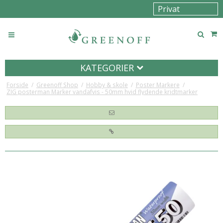
KATEGORIER
Forside
/
Greenoff Shop
/
Hobby & skole
/
Poster Markere
/
ZIG posterman Marker vandafvis - 50mm hvid flydende kridtmarker