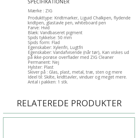
SPECIFIKATIONER
Mærke : ZIG
Produkttype: Kridtmarker, Liguid Chalkpen, flydende
kridtpen, glastavle pen, whiteboard pen
Farve: Hvid
Blæk: Vandbaseret pigment
Spids tykkelse: 50 mm
Spids form: Flad
Egenskaber: Xylenfri, Lugtfri
Egenskaber: Vandafvisende (når tør), Kan viskes ud
på ikke-porøse overflader med ZIG Cleaner
Permanent: Nej
Hylster: Plast
Skiver på : Glas, plast, metal, træ, sten og mere
Ideel til: Skilte, kridttavler, vinduer og meget mere.
Antal i pakken: 1 stk.
RELATEREDE PRODUKTER