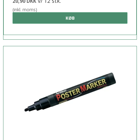
v/ 12 stk.
20,90 DKK
(inkl. moms)
KØB