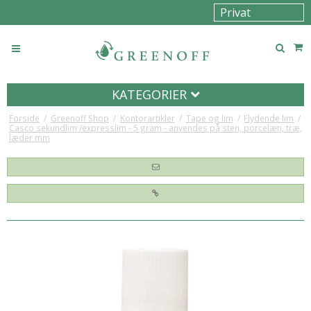
KATEGORIER
Forside
/
Greenoff Shop
/
Kontorartikler
/
Tape og lim
/
Flydende lim
/
Casco sekundlim /expresslim - 5 gram - anvendes på sten, porcelæn, træ,
læder mm