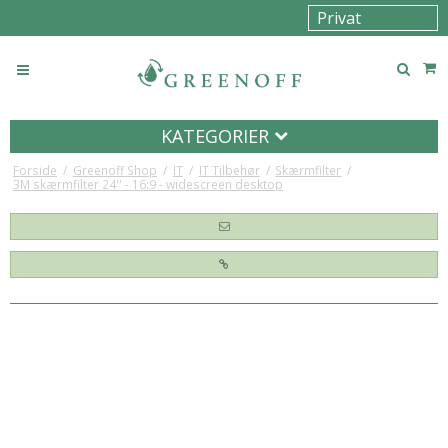
KATEGORIER
Forside
/
Greenoff Shop
/
IT
/
IT Tilbehør
/
Skærmfilter
/
3M skærmfilter 24'' - 16:9 - widescreen desktop