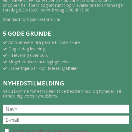
Hos GREENOFF har vi over 25.000 varer på webshoppen.
Shoppen har åbent døgnet rundt og vi svarer telefon mandag til
torsdag 8.30-16.00, samt fredag 8.30 til 15.30
Standard fortrydelsesformular
5 GODE GRUNDE
Alt til erhverv- fra penne til Cykelskure
Dag til dag levering
Fri levering over 500,-
Meget konkurrencedygtige priser
Eksperthjælp til kopi & leasingaftaler
NYHEDSTILMELDING
Vil du komme forrest i køen til de bedste tilbud og nyheder, så
tilmeld dig vores nyhedsbrev.
Jeg vil gerne tilmeldes nyhedsbrevet