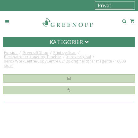
KATEGORIER
Forside
/
Greenoff Shop
/
Print og Scan
/
Blækpatroner, toner og Tilbehør
/
Xerox original
/
Xerox WorkCentre/CopyCentre C2128 original toner magenta - 16000
sider