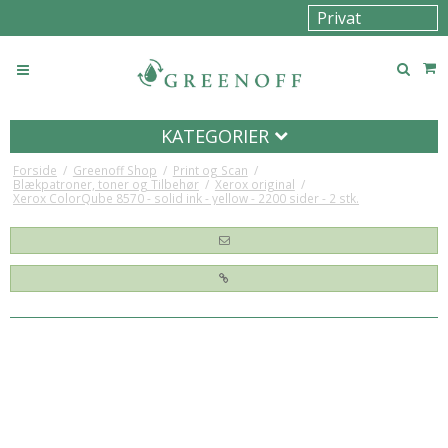
KATEGORIER
Forside
/
Greenoff Shop
/
Print og Scan
/
Blækpatroner, toner og Tilbehør
/
Xerox original
/
Xerox ColorQube 8570 - solid ink - yellow - 2200 sider - 2 stk.