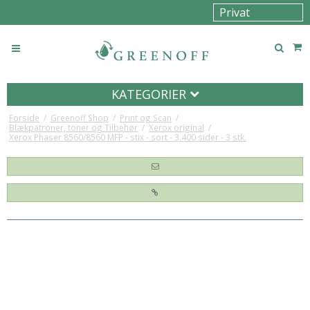
KATEGORIER
Forside
/
Greenoff Shop
/
Print og Scan
/
Blækpatroner, toner og Tilbehør
/
Xerox original
/
Xerox Phaser 8560/8560 MFP - stix - sort - 3.400 sider - 3 stk.