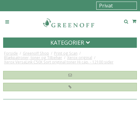
KATEGORIER
Forside
/
Greenoff Shop
/
Print og Scan
/
Blækpatroner, toner og Tilbehør
/
Xerox original
/
Xerox VersaLink C50X Sort original toner Hi cap. - 12100 sider