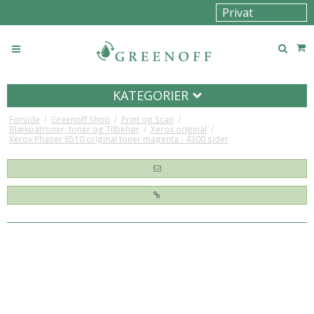
KATEGORIER
Forside
/
Greenoff Shop
/
Print og Scan
/
Blækpatroner, toner og Tilbehør
/
Xerox original
/
Xerox Phaser 6510 original toner magenta - 4300 sider