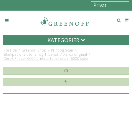
KATEGORIER
Forside
/
Greenoff Shop
/
Print og Scan
/
Blækpatroner, toner og Tilbehør
/
Xerox original
/
Xerox Phaser 6600 original toner cyan - 6000 sider