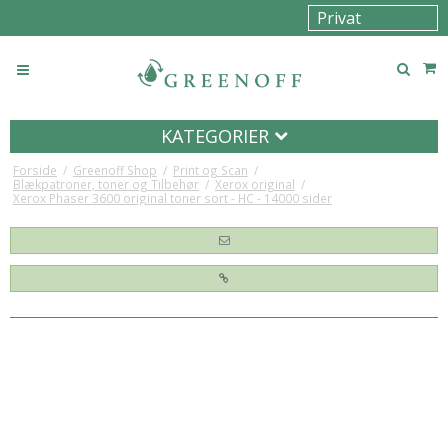
KATEGORIER
Forside
/
Greenoff Shop
/
Print og Scan
/
Blækpatroner, toner og Tilbehør
/
Xerox original
/
Xerox Phaser 3600 original toner sort - HC - 14000 sider