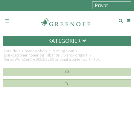
KATEGORIER
Forside
/
Greenoff Shop
/
Print og Scan
/
Blækpatroner, toner og Tilbehør
/
Xerox original
/
Xerox WorkCentre 3052/3260 original tromle - sort - 10K