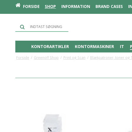
FORSIDE
SHOP
INFORMATION
BRAND CASES
I
KONTORARTIKLER
KONTORMASKINER
IT
Forside
/
Greenoff Shop
/
Print og Scan
/
Blækpatroner, toner og 