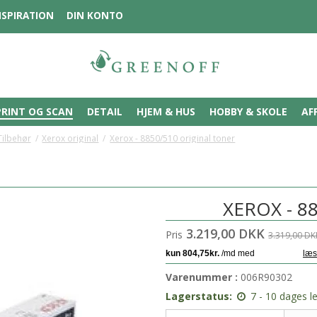
NSPIRATION
DIN KONTO
PRINT OG SCAN
DETAIL
HJEM & HUS
HOBBY & SKOLE
AF
Tilbehør
/
Xerox original
/
Xerox - 8850/510 original toner
XEROX - 8
3.219,00 DKK
Pris
3.319,00 DK
Varenummer :
006R90302
Lagerstatus:
7 - 10 dages l