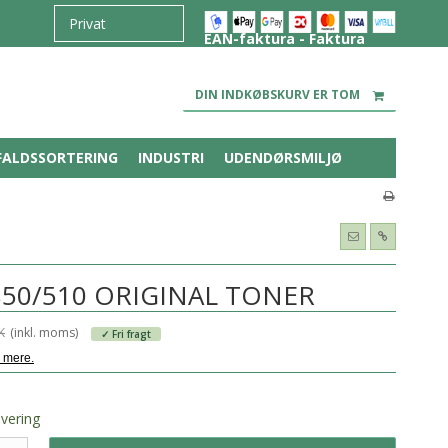
EAN-faktura - Faktura
DIN INDKØBSKURV ER TOM
FALDSSORTERING
INDUSTRI
UDENDØRSMILJØ
850/510 ORIGINAL TONER
K
(inkl. moms)
✓ Fri fragt
evering