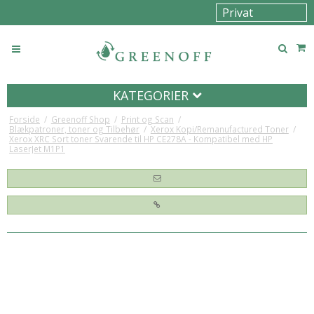
KATEGORIER
Forside
/
Greenoff Shop
/
Print og Scan
/
Blækpatroner, toner og Tilbehør
/
Xerox Kopi/Remanufactured Toner
/
Xerox XRC Sort toner Svarende til HP CE278A - Kompatibel med HP
LaserJet M1P1