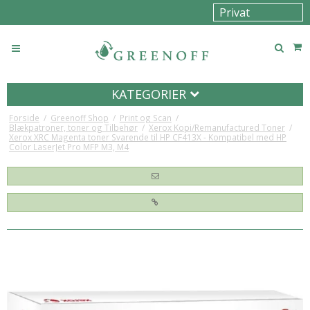
KATEGORIER
Forside
/
Greenoff Shop
/
Print og Scan
/
Blækpatroner, toner og Tilbehør
/
Xerox Kopi/Remanufactured Toner
/
Xerox XRC Magenta toner Svarende til HP CF413X - Kompatibel med HP
Color LaserJet Pro MFP M3, M4