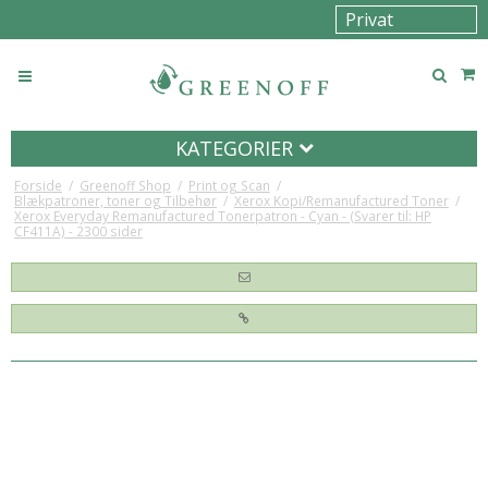
KATEGORIER
Forside
/
Greenoff Shop
/
Print og Scan
/
Blækpatroner, toner og Tilbehør
/
Xerox Kopi/Remanufactured Toner
/
Xerox Everyday Remanufactured Tonerpatron - Cyan - (Svarer til: HP
CF411A) - 2300 sider