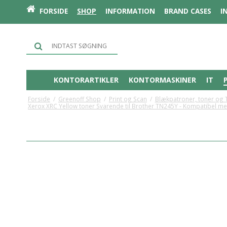
FORSIDE
SHOP
INFORMATION
BRAND CASES
I
KONTORARTIKLER
KONTORMASKINER
IT
Forside
/
Greenoff Shop
/
Print og Scan
/
Blækpatroner, toner og 
Xerox XRC Yellow toner Svarende til Brother TN245Y - Kompatibel me