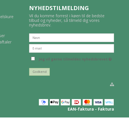
NYHEDSTILMELDING
Vil du komme forrest i køen til de bedste
kelskure
tilbud og nyheder, så tilmeld dig vores
nyhedsbrev.
ser
aftaler
Jeg vil gerne tilmeldes nyhedsbrevet
Godkend
EAN-faktura - Faktura