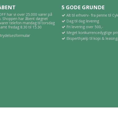
 ÅBENT
5 GODE GRUNDE
F har vi over 25.000 varer på
Alt til erhverv- fra penne til Cy
 Shoppen har åbent døgnet
Dag til dag levering
svarer telefon mandag til torsdag
Fri levering over 500,-
samt fredag 8.30 til 15.30
Meget konkurrencedygtige pri
trydelsesformular
Eksperthjælp til kopi & leasing