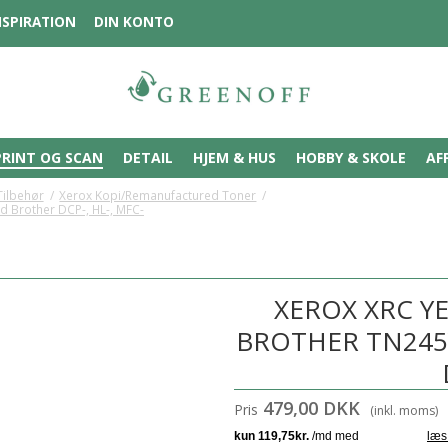
NSPIRATION
DIN KONTO
PRINT OG SCAN
DETAIL
HJEM & HUS
HOBBY & SKOLE
AF
Tilbehør
/
Xerox Kopi/Remanufactured Toner
/
d Brother DCP-, HL-, MFC-
XEROX XRC Y
BROTHER TN245
479,00 DKK
Pris
(inkl. moms)