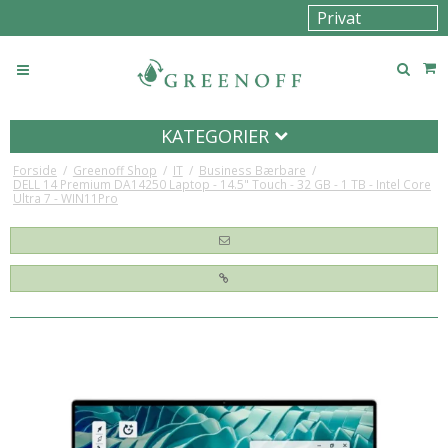
KATEGORIER
Forside
/
Greenoff Shop
/
IT
/
Business Bærbare
/
DELL 14 Premium DA14250 Laptop - 14.5" Touch - 32 GB - 1 TB - Intel Core
Ultra 7 - WIN11Pro