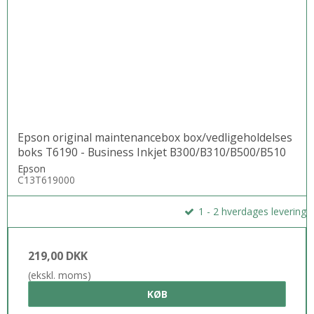
Epson original maintenancebox box/vedligeholdelses
boks T6190 - Business Inkjet B300/B310/B500/B510
Epson
C13T619000
1 - 2 hverdages levering
219,00 DKK
(ekskl. moms)
KØB