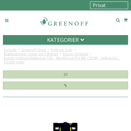
KATEGORIER
Forside
/
Greenoff Shop
/
Print og Scan
/
Blækpatroner, toner og Tilbehør
/
Epson Original
/
Epson original blækpose T05 - Workforce Pro WF-C879R - Yellow XXL -
50.000 sider